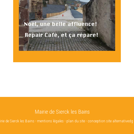
Mairie de Sierck les Bains
ie de Sierck les Bains
-
mentions légales
-
plan du site
-
conception site alternativedg