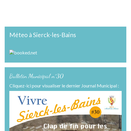
Méteo à Sierck-les-Bains
Bulletin Municipal n°30
Cliquez-ici pour visualiser le dernier Journal Municipal :