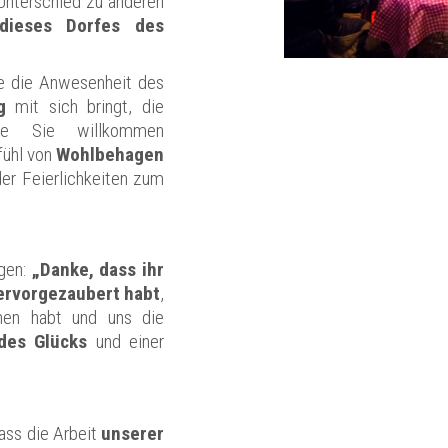
nterschied zu anderen
dieses Dorfes
des
ie die Anwesenheit des
g
mit sich bringt, die
ie Sie willkommen
fühl von
Wohlbehagen
er Feierlichkeiten zum
agen:
„Danke, dass ihr
ervorgezaubert habt
,
ehen habt und uns die
des Glücks
und einer
ass die Arbeit
unserer