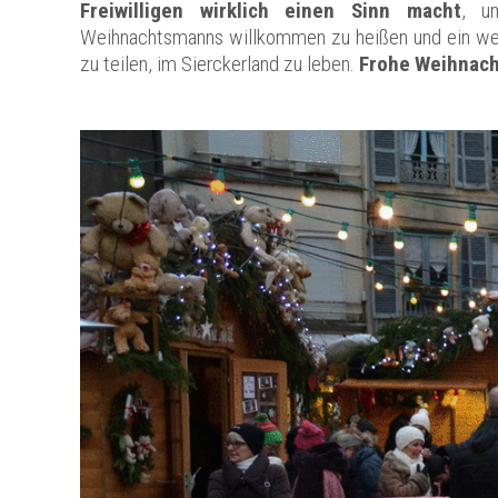
Freiwilligen wirklich einen Sinn macht
, u
Weihnachtsmanns willkommen zu heißen und ein we
zu teilen, im Sierckerland zu leben.
Frohe Weihnac