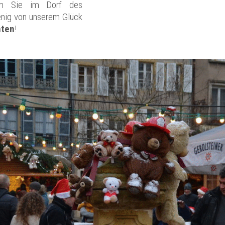
m Sie im Dorf des
nig von unserem Glück
hten
!