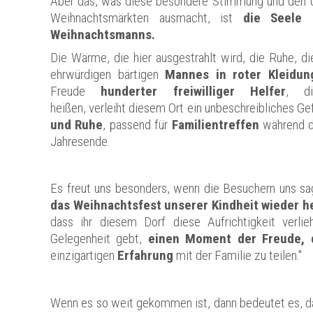
Aber das, was diese besondere Stimmung und den U
Weihnachtsmärkten ausmacht, ist
die Seele 
Weihnachtsmanns.
Die Wärme, die hier ausgestrahlt wird, die Ruhe, d
ehrwürdigen bärtigen
Mannes in roter Kleidun
Freude
hunderter freiwilliger Helfer
, d
heißen, verleiht diesem Ort ein unbeschreibliches Ge
und Ruhe
, passend für
Familientreffen
während d
Jahresende.
Es freut uns besonders, wenn die Besuchern uns s
das Weihnachtsfest unserer Kindheit wieder h
dass ihr diesem Dorf diese Aufrichtigkeit verli
Gelegenheit gebt,
einen Moment der Freude, 
einzigartigen
Erfahrung
mit der Familie zu teilen."
Wenn es so weit gekommen ist, dann bedeutet es, d