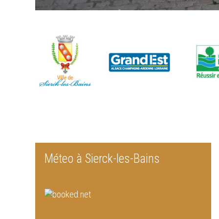
Méteo à Sierck-les-Bains