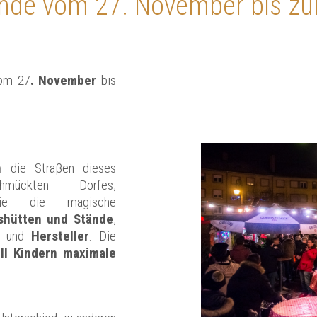
de vom 27. November bis z
om 27
. November
bis
n
die Straβen dieses
mückten – Dorfes,
 Sie die magische
shütten und Stände
,
und
Hersteller
. Die
ll Kindern maximale