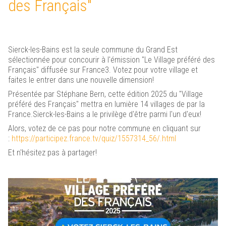
des Français"
Sierck-les-Bains est sur Panneau Pocket !
Cliquez ici pour plus d'informations
Sierck-les-Bains est la seule commune du Grand Est
sélectionnée pour concourir à l'émission "Le Village préféré des
Français" diffusée sur France3. Votez pour votre village et
faites le entrer dans une nouvelle dimension!
Présentée par Stéphane Bern, cette édition 2025 du "Village
préféré des Français" mettra en lumière 14 villages de par la
France.Sierck-les-Bains a le privilège d'être parmi l'un d'eux!
Renaissance du
Château des Ducs de Lorraine
Alors, votez de ce pas pour notre commune en cliquant sur
Cliquez ici
:
https://participez.france.tv/quiz/1557314_56/.html
Et n'hésitez pas à partager!