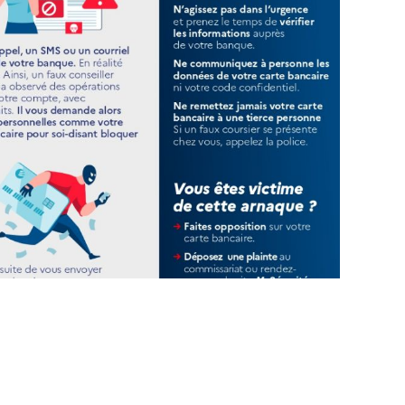
naissance du
âteau des Ducs de Lorraine
uez ici