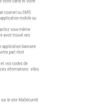
 votre carte et votre
par courriel ou SMS.
 application mobile ou
ontactez vous-même
ès avoir trouvé ses
r
e application bancaire
votre part n’est
 et vos codes de
ces informations : elles
sur le site MaSécurité