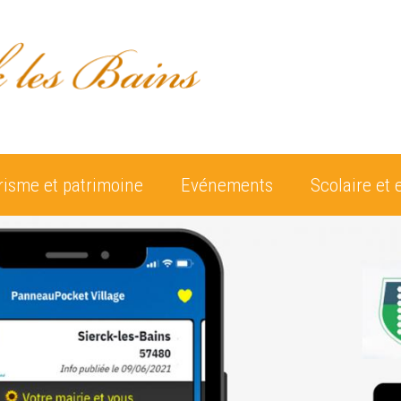
risme et patrimoine
Evénements
Scolaire et 