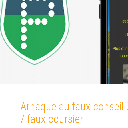
Arnaque au faux conseill
/ faux coursier