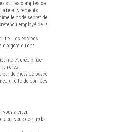
uses sur les comptes de
iciaire et virements…
ctime le code secret de
n prétendu employé de la
truire. Les escrocs
ts d’argent ou des
ictime et crédibiliser
manières :
oleur de mots de passe
ne...), fuite de données
t vous alerter.
lle pour vous demander