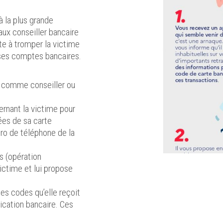
à la plus grande
ux conseiller bancaire
ste à tromper la victime
r ses comptes bancaires.
Re
Ch
te comme conseiller ou
Cliq
rnant la victime pour
ées de sa carte
ro de téléphone de la
s (opération
ictime et lui propose
es codes qu’elle reçoit
lication bancaire. Ces