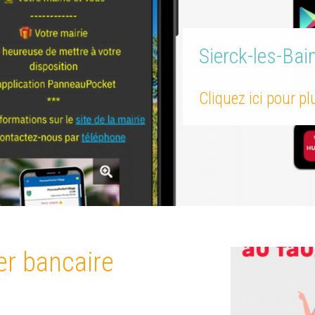
Sierck-les-Bai
Cliquez ici pour p
er bancaire