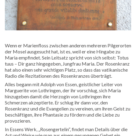
Wenn er Marienfloss zwischen anderen mehreren Pilgerorten
der Mosel ausgesucht hat, ist es, weil er eine Hingabe zu
Maria empfindet. Sein Leitsatz spricht von sich selbst: Totus
tuus – Dir ganz hingegeben, Jungfrau Maria. Der Rosenkranz
hat also einen sehr wichtigen Platz, so dass das vatikanische
Radio die Rezitationen des Rosenkranzes überträgt.
Alles begann mit Adolph von Essen, geistlicher Leiter von
Marguerite von Lothringen, der ihr vorschlug, sich Maria
hinzugeben damit die Herzogin von Lothringen ihre
Schmerzen akzeptierte. Er schlug ihr dann vor, den
Rosenkranz und die Evangelien zu vereinen, um ihren Geist zu
beschäftigen, ihre Phantasie zu fördern und die Liebe zu
provozieren.
In Essens Werk, „Rosengertelin“, findet man Details über die
Art und Weise wie man aus einem gesungenen Gebet ein