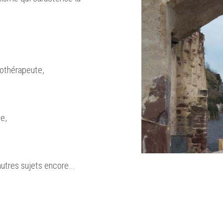
Re
nothérapeute,
Ch
Cliq
ge,
utres sujets encore...