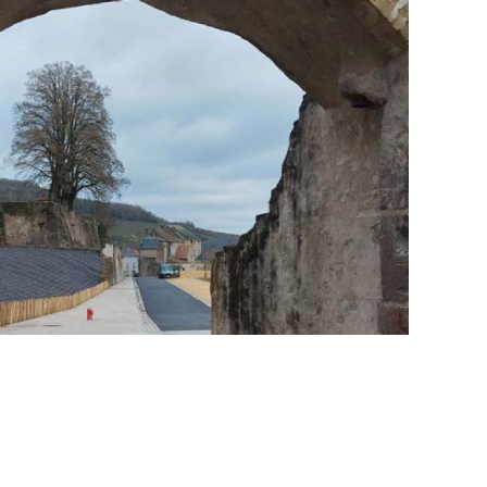
naissance du
âteau des Ducs de Lorraine
uez ici