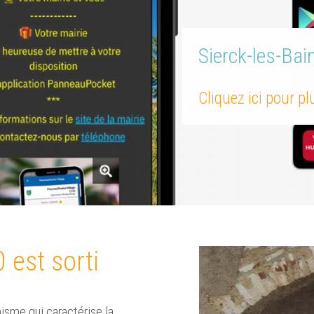
Sierck-les-Bai
Cliquez ici pour p
 est sorti
isme qui caractérise la