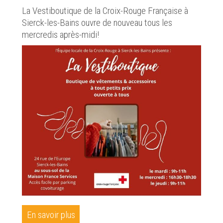
La Vestiboutique de la Croix-Rouge Française à
Sierck-les-Bains ouvre de nouveau tous les
mercredis après-midi!
En savoir plus