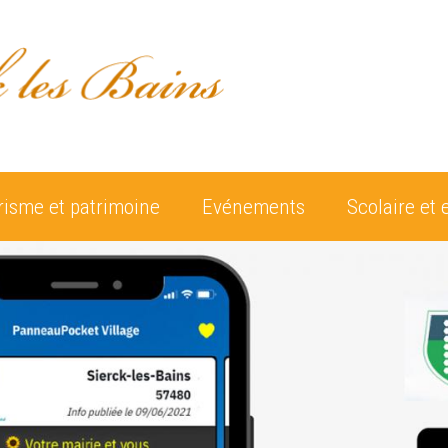
risme et patrimoine
Evénements
Scolaire et 