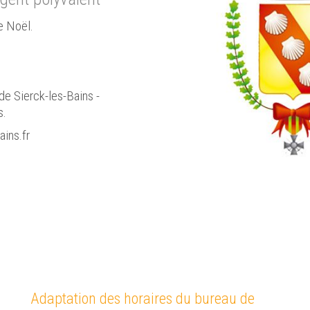
e Noël.
Sierck-les-Bai
de Sierck-les-Bains -
s.
Cliquez ici pour p
ains.fr
Adaptation des horaires du bureau de