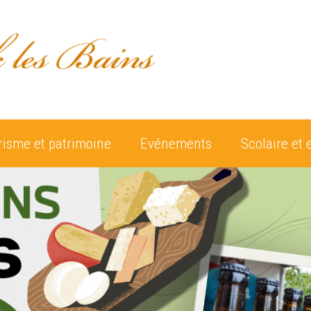
risme et patrimoine
Evénements
Scolaire et 