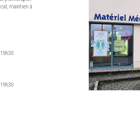
cal, maintien à
Sierck-les-Bai
 19h30
Cliquez ici pour p
 19h30