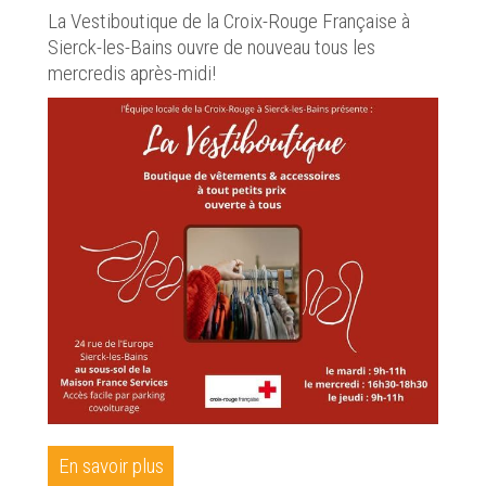
La Vestiboutique de la Croix-Rouge Française à
Sierck-les-Bains ouvre de nouveau tous les
mercredis après-midi!
En savoir plus