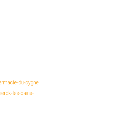
Re
Ch
Cliq
harmacie-du-cygne
rck-les-bains-