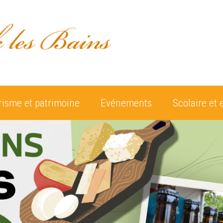
risme et patrimoine
Evénements
Scolaire et 