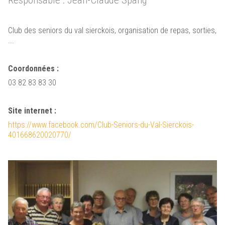
Responsable : Jean-Claude Spang
Sierck-les-Bains est sur Panneau Pocket !
Club des seniors du val sierckois, organisation de repas, sorties,
Cliquez ici pour plus d'informations
...
Coordonnées :
03 82 83 83 30
Site internet :
Renaissance du
https://www.facebook.com/Club-Seniors-du-Val-Sierckois-
Château des Ducs de Lorraine
401668620020770/
Cliquez ici