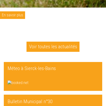
En savoir plus
Voir toutes les actualités
Méteo à Sierck-les-Bains
Bulletin Municipal n°30